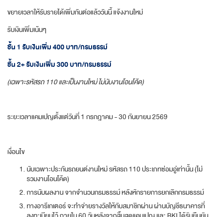
ขยายเวลาให้รับรายได้เพิ่มกันต่อแล้ววันนี้ แจ้งงานใหม่
รับเงินเพิ่มเน้นๆ
ชั้น 1
รับเงินเพิ่ม
400 บาท/กรมธรรม์
ชั้น 2+
รับเงินเพิ่ม
300 บาท/กรมธรรม์
(เฉพาะรหัสรถ 110 และเป็นงานใหม่ ไม่นับงานโอนโค้ด)
ระยะเวลาแคมเปญตั้งแต่วันที่ 1 กรกฎาคม - 30 กันยายน 2569
เงื่อนไข
นับเฉพาะประกันรถยนต์งานใหม่ รหัสรถ 110 ประเภทซ่อมอู่เท่านั้น (ไม่
รวมงานโอนโค้ด)
การนับผลงาน จากจำนวนกรมธรรม์ หลังหักรายการยกเลิกกรมธรรม์
ทางอารีเกเตอร์ จะทำจ่ายรางวัลให้กับสมาชิกผ่าน ผ่านบัญชีธนาคารที่
ลงทะเบียนไว้ ภายใน 60 วันหลังจากสิ้นสุดแคมเปญ และ BKI ได้รับยืนยัน