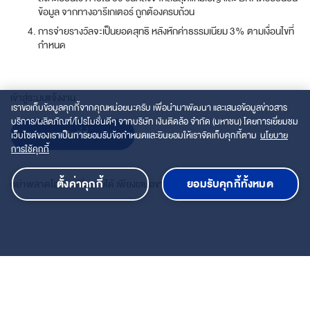
ข้อมูล จากทางอารีเกเตอร์ ถูกต้องครบถ้วน
การจ่ายรางวัลจะเป็นยอดสุทธิ หลังหักค่าธรรมเนียม 3% ตามเงื่อนไขที่
กำหนด
เข้าสู่ระบบแจ้งงาน
เราขอเก็บข้อมูลคุกกี้จากคุณหน่อยนะครับ เพื่อนำมาพัฒนา และเสนอข้อมูลข่าวสาร
บริการ/ผลิตภัณฑ์/โปรโมชั่นดีๆ จากบริษัท เงินติดล้อ จำกัด (มหาชน) โดยการเยี่ยมชม
คลิกที่นี่
เว็บไซต์ของเราเป็นการยอมรับข้อกำหนดและยินยอมให้เราจัดเก็บคุกกี้ตาม
นโยบาย
การใช้คุกกี้
ตั้งค่าคุกกี้
ยอมรับคุกกี้ทั้งหมด
อย่าพลาดโอกาสเพิ่มรายได้ เพียงเสนอขายผ่านระบบอารีเกเตอร์
นโยบายส่วนบุคคลเกี่ยวกับ cookie
นโยบายความเป็นส่วนตัว