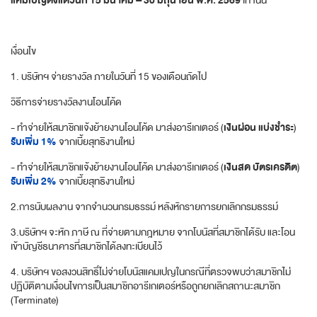
แคมเปญตั้งแต่วันที่ 15 มีนาคม – 30 มิถุนายน พ.ศ. 2569
เท่านั้น
เงื่อนไข
1. บริษัทฯ จ่ายรางวัล ภายในวันที่ 15 ของเดือนถัดไป
วิธีการจ่ายรางวัลงานโอนโค้ด
เงินผ่อน แบ่งชำระ
- ทำจ่ายให้สมาชิกแจ้งย้ายงานโอนโค้ด มาส่งอารีเกเตอร์ (
)
รับเพิ่ม 1%
จากเบี้ยสุทธิงานใหม่
เงินสด บัตรเครดิต
- ทำจ่ายให้สมาชิกแจ้งย้ายงานโอนโค้ด มาส่งอารีเกเตอร์ (
)
รับเพิ่ม 2%
จากเบี้ยสุทธิงานใหม่
2.การนับผลงาน จากจำนวนกรมธรรม์ หลังหักรายการยกเลิกกรมธรรม์
3.บริษัทฯ จะหัก ภาษี ณ ที่จ่ายตามกฎหมาย จากโบนัสที่สมาชิกได้รับ และโอน
เข้าบัญชีธนาคารที่สมาชิกได้ลงทะเบียนไว้
4. บริษัทฯ ขอสงวนสิทธิ์ไม่จ่ายโบนัสแคมเปญในกรณีที่ตรวจพบว่าสมาชิกไม่
ปฏิบัติตามเงื่อนไขการเป็นสมาชิกอารีเกเตอร์หรือถูกยกเลิกสถานะสมาชิก
(Terminate)